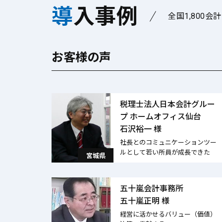
導入事例
全国1,800
お客様の声
税理士法人日本会計グルー
プ ホームオフィス仙台
石沢裕一 様
社長とのコミュニケーションツー
ルとして若い所員が成長できた
宮城県
五十嵐会計事務所
五十嵐正明 様
経営に活かせるバリュー（価値）