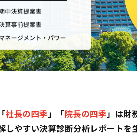
「
社長の四季
」「
院長の四季
」は財
解しやすい決算診断分析レポートを