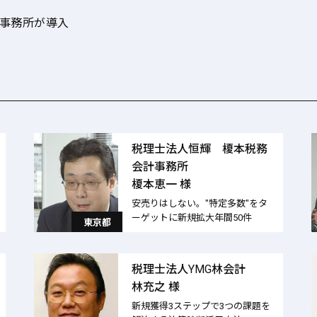
会計事務所が導入
税理士法人恒輝 榎本税務
会計事務所
榎本恵一 様
安売りはしない。"特定多数"をタ
ーゲットに新規拡大年間50件
東京都
税理士法人YMG林会計
林充之 様
新規獲得3ステップで3つの課題を