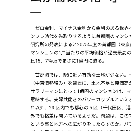
ゼロ金利、マイナス金利から金利のある世界
ンフレ時代を先取りするように首都圏のマンシ
研究所の発表によると2025年度の首都圏（東
マンションの1戸当たりの平均価格が過去最高の9
比15．7％upでまさに1億円に迫る。
首都圏では、駅に近い有効な土地が少ない。
（中東情勢絡み）を背景に、土地不足と原価高
サラリーマンにとって1億円のマンションは、
意味する。夫婦共働きのパワーカップルといえ
れ以外、23 区内でも都心の 5 区（千代田区
外でも格差は開いているようだ。問題は、この
という事と地方への広がりをもたらすのか。バ