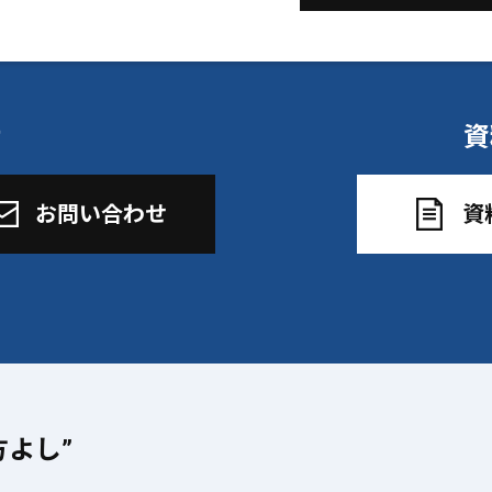
せ
資
お問い合わせ
資
方よし”