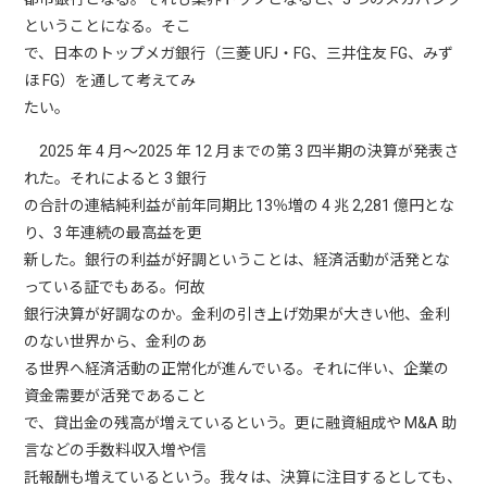
ということになる。そこ
で、日本のトップメガ銀行（三菱 UFJ・FG、三井住友 FG、みず
ほ FG）を通して考えてみ
たい。
2025 年 4 月～2025 年 12 月までの第 3 四半期の決算が発表さ
れた。それによると 3 銀行
の合計の連結純利益が前年同期比 13％増の 4 兆 2,281 億円とな
り、3 年連続の最高益を更
新した。銀行の利益が好調ということは、経済活動が活発とな
っている証でもある。何故
銀行決算が好調なのか。金利の引き上げ効果が大きい他、金利
のない世界から、金利のあ
る世界へ経済活動の正常化が進んでいる。それに伴い、企業の
資金需要が活発であること
で、貸出金の残高が増えているという。更に融資組成や M&A 助
言などの手数料収入増や信
託報酬も増えているという。我々は、決算に注目するとしても、