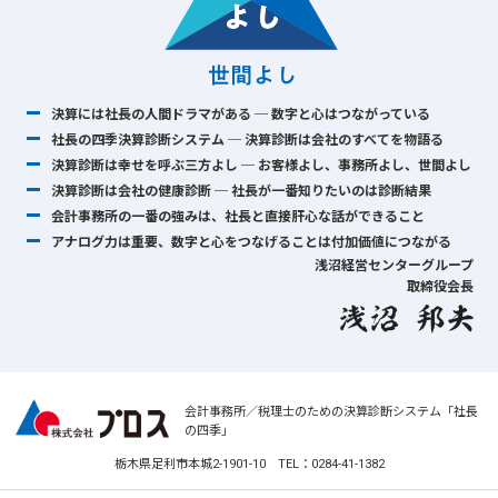
決算には社長の人間ドラマがある ─ 数字と心はつながっている
社長の四季決算診断システム ─ 決算診断は会社のすべてを物語る
決算診断は幸せを呼ぶ三方よし ─ お客様よし、事務所よし、世間よし
決算診断は会社の健康診断 ─ 社長が一番知りたいのは診断結果
会計事務所の一番の強みは、社長と直接肝心な話ができること
アナログ力は重要、数字と心をつなげることは付加価値につながる
浅沼経営センターグループ
取締役会長
会計事務所／税理士のための決算診断システム「社長
の四季」
栃木県足利市本城2-1901-10 TEL：0284-41-1382